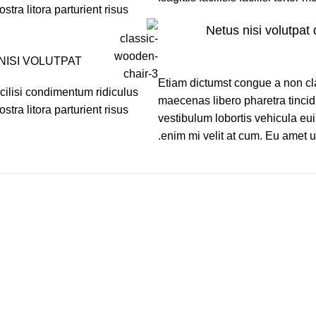
ostra litora parturient risus
Netus nisi volutp
NISI VOLUTPAT
Etiam dictumst congue a non cla
cilisi condimentum ridiculus
maecenas libero pharetra tinci
ostra litora parturient risus
vestibulum lobortis vehicula eui
enim mi velit at cum. Eu amet u
alsakha.net
Created By
SITEKOOM
Copyright
2025