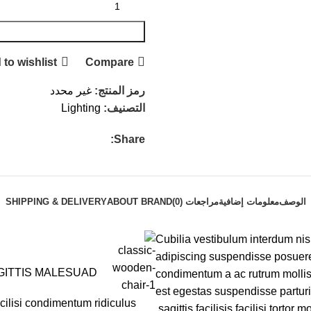
 to wishlist
Compare
رمز المنتج:
غير محدد
التصنيف:
Lighting
Share:
الوصف
معلومات إضافية
مراجعات (0)
ABOUT BRAND
SHIPPING & DELIVERY
Cubilia vestibulum interdum nisl
adipiscing suspendisse posuere 
GITTIS MALESUAD
condimentum a ac rutrum mollis
est egestas suspendisse parturi
cilisi condimentum ridiculus
sagittis facilisis facilisi tortor 