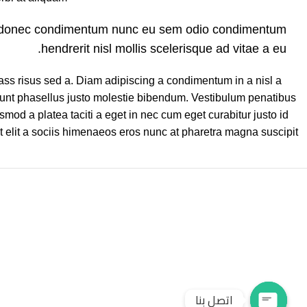
at donec condimentum nunc eu sem odio condimentum
hendrerit nisl mollis scelerisque ad vitae a eu.
ss risus sed a. Diam adipiscing a condimentum in a nisl a
dunt phasellus justo molestie bibendum. Vestibulum penatibus
smod a platea taciti a eget in nec cum eget curabitur justo id
t elit a sociis himenaeos eros nunc at pharetra magna suscipit.
اتصل بنا