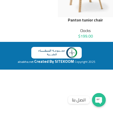
Panton tunior chair
Clocks
$
199.00
Created By
SITEKOOM
alsakha.net
Copyright
2025
اتصل بنا
Open chaty